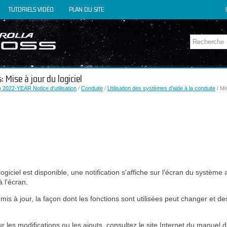
TUTORIELS VIDÉO
PLAN DU SITE
: Mise à jour du logiciel
 2022-YEAR Notice d'utilisation
/
Conduite
/
Utilisation des systèmes d'aide à la conduite
/ Mis
ogiciel est disponible, une notification s'affiche sur l'écran du système 
à l'écran.
t mis à jour, la façon dont les fonctions sont utilisées peut changer et d
ur les modifications ou les ajouts, consultez le site Internet du manuel d