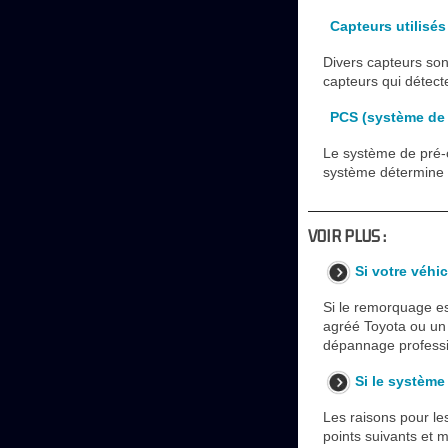
Capteurs utilisé
Divers capteurs son
capteurs qui détect
PCS (système de s
Le système de pré-co
système détermine qu
VOIR PLUS :
Si votre véhi
Si le remorquage e
agréé Toyota ou un 
dépannage professio
Si le système
Les raisons pour les
points suivants et