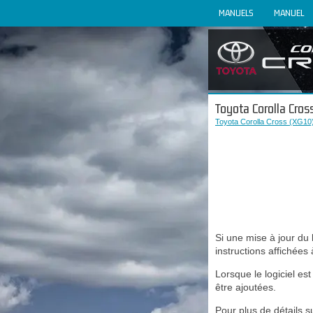
MANUELS
MANUEL
Toyota Corolla Cross
Toyota Corolla Cross (XG10)
Si une mise à jour du l
instructions affichées 
Lorsque le logiciel es
être ajoutées.
Pour plus de détails s