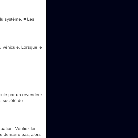
 du système. ■ Les
du véhicule. Lorsque le
cule par un revendeur
e société de
ation. Vérifiez les
ne démarre pas, alors