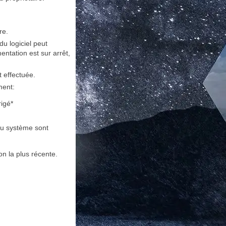
re.
u logiciel peut
entation est sur arrêt,
t effectuée.
ment:
rigé*
du système sont
ion la plus récente.