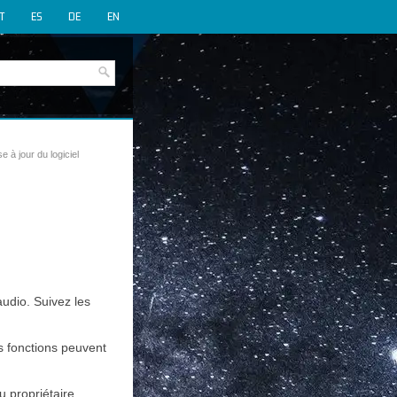
IT
ES
DE
EN
e à jour du logiciel
audio. Suivez les
es fonctions peuvent
u propriétaire.