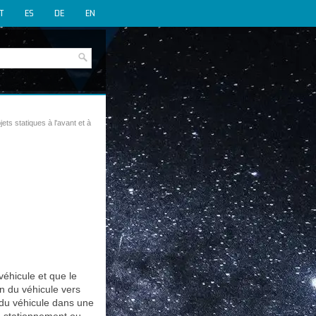
IT
ES
DE
EN
jets statiques à l'avant et à
éhicule et que le
n du véhicule vers
 du véhicule dans une