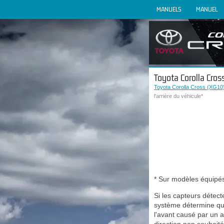
MANUELS
MANUEL
Toyota Corolla Cross
Toyota Corolla Cross (XG10)
l'arrière du véhicule*
* Sur modèles équipé
Si les capteurs détec
système détermine qu'
l'avant causé par un 