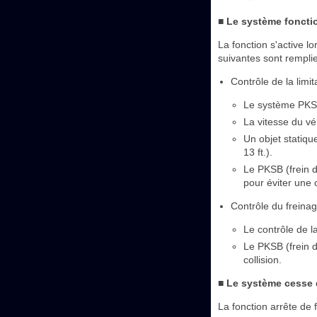
■ Le système foncti
La fonction s'active l
suivantes sont rempli
Contrôle de la limi
Le système PKSB 
La vitesse du vé
Un objet statiqu
13 ft.).
Le PKSB (frein d
pour éviter une c
Contrôle du freina
Le contrôle de l
Le PKSB (frein d
collision.
■ Le système cesse 
La fonction arrête de 