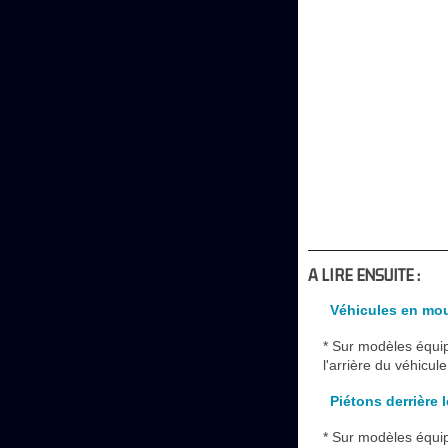
A LIRE ENSUITE :
Véhicules en mou
* Sur modèles équip
l'arrière du véhicul
Piétons derrière 
* Sur modèles équip