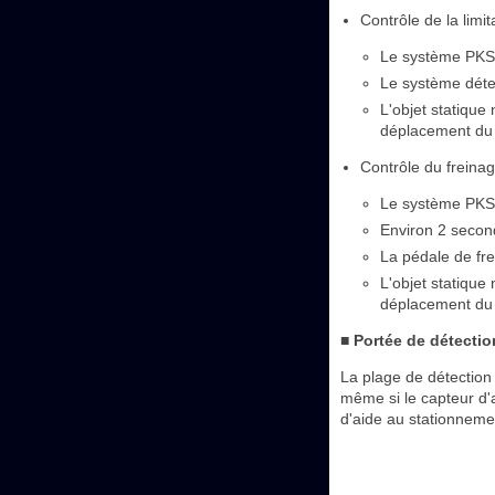
Contrôle de la limi
Le système PKSB 
Le système déter
L'objet statique
déplacement du 
Contrôle du freina
Le système PKSB 
Environ 2 second
La pédale de fre
L'objet statique
déplacement du 
■ Portée de détectio
La plage de détection
même si le capteur d'
d'aide au stationneme