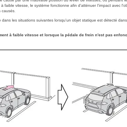
ée causé par une mauvaise position du levier de vitesses, ou pendant l
à faible vitesse, le système fonctionne afin d'atténuer l'impact avec l'ob
 causés.
dans les situations suivantes lorsqu'un objet statique est détecté dan
ent à faible vitesse et lorsque la pédale de frein n'est pas enfon