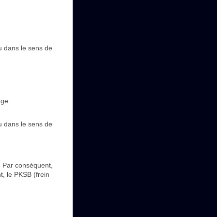
ou dans le sens de
age.
ou dans le sens de
. Par conséquent,
, le PKSB (frein