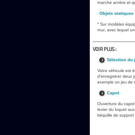
marche arrière et q
Objets statiques
* Sur modèles équip
mur, avec lequel un
VOIR PLUS :
Sélection du 
Votre véhicule est 
d'enregistrer deux 
exemple un jeu de r
Capot
Ouverture du capot 1
levier du loquet aux
béquille de suppor