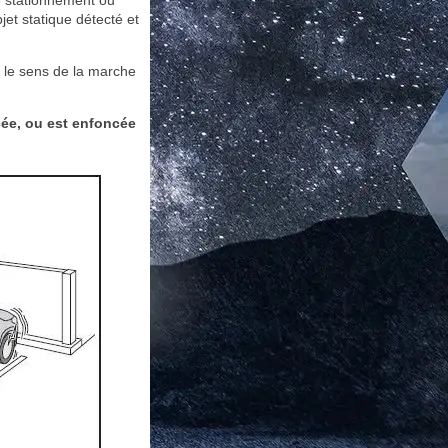
e stationnement ou
jet statique détecté et
s le sens de la marche
cée, ou est enfoncée