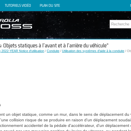
TUTORIELS VIDÉO
PLAN DU SITE
: Objets statiques à l'avant et à l'arrière du véhicule*
 2022-YEAR Notice d'utilisation
/
Conduite
/
Utilisation des systèmes d'aide à la conduite
/ Ob
s
tent un objet statique, comme un mur, dans le sens de déplacement du v
une collision risque de se produire en raison d'un déplacement soudai
actionnement accidentel de la pédale d'accélérateur, d'un déplacement