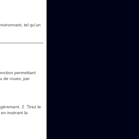
nvironnant, tel qu'un
onction permettant
eu de roues, par
égèrement. 2. Tirez le
 en insérant la