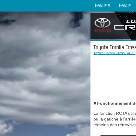
MANUELS
MANUEL
Toyota Corolla Cros
Toyota Corolla Cross (XG10)
■ Fonctionnement d
La fonction RCTA utili
ou la gauche à l'arriè
témoins des rétroviseu