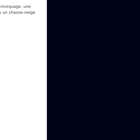
remorquage, une
ou un chasse-neige