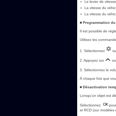
Le levier de vitesse
La vitesse du véhic
La vitesse du véhi
■ Programmation du
Il est possible de régl
Utilisez les commande
1. Sélectionnez
su
2. Appuyez sur
o
3. Sélectionnez le vo
À chaque fois que vou
■ Désactivation tem
Lorsqu'un objet est dé
Sélectionnez
pour
et RCD (sur modèles 