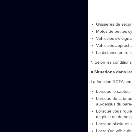
Glissières de sécur
Motos de petites cyl
Véhicules s'éloigna
Véhicules approcha
La distance entre l
*: Selon les conditions
■ Situations dans l
La fonction RCTA peut
Lorsque le capteur
Lorsque de la boue,
au-dessus du pare-
Lorsque vous roule
de pluie ou de neig
Lorsque plusieurs v
Lorsqu'un véhicule