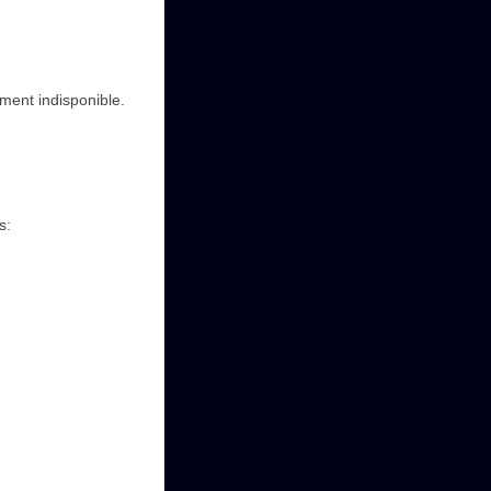
ment indisponible.
s: