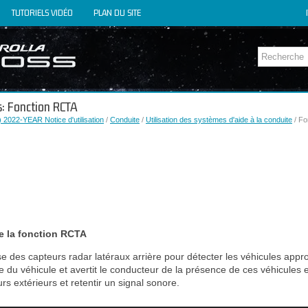
TUTORIELS VIDÉO
PLAN DU SITE
s: Fonction RCTA
 2022-YEAR Notice d'utilisation
/
Conduite
/
Utilisation des systèmes d'aide à la conduite
/ Fo
e la fonction RCTA
se des capteurs radar latéraux arrière pour détecter les véhicules appr
re du véhicule et avertit le conducteur de la présence de ces véhicules e
rs extérieurs et retentir un signal sonore.