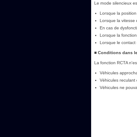
Le mode silencieux es
Lorsque la position
Lorsque la vitesse 
En cas de dysfonct
Lorsque la fonctio
Lorsque le contact 
■ Conditions dans l
La fonction RCTA n'est
Véhicules approchan
Véhicules reculant
Véhicules ne pouva