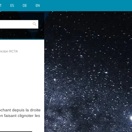
IT
ES
DE
EN
nction RCTA
ochant depuis la droite
n faisant clignoter les