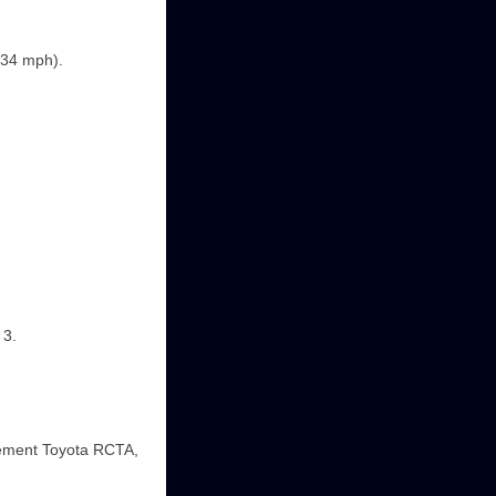
(34 mph).
 3.
nnement Toyota RCTA,