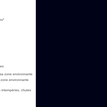
es*
es:
 sa zone environnante
la zone environnante
 intempéries, chutes