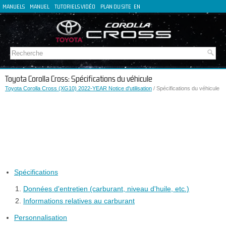
MANUELS
MANUEL
TUTORIELS VIDÉO
PLAN DU SITE
EN
DE
ES
IT
Toyota Corolla Cross: Spécifications du véhicule
Toyota Corolla Cross (XG10) 2022-YEAR Notice d'utilisation
/ Spécifications du véhicule
Spécifications
Données d'entretien (carburant, niveau d'huile, etc.)
Informations relatives au carburant
Personnalisation