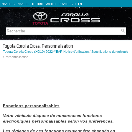
MANUELS
MANUEL
TUTORIELS VIDÉO
PLAN DU SITE
EN
DE
ES
IT
Toyota Corolla Cross: Personnalisation
Toyota Corolla Cross (XG10) 2022-YEAR Notice d'utilisation
/
Spécifications du véhicule
/ Personnalisation
Fonctions personnalisables
Votre véhicule dispose de nombreuses fonctions
électroniques personnalisables selon vos préférences.
Les réglages de ces fonctions peuvent être changés en