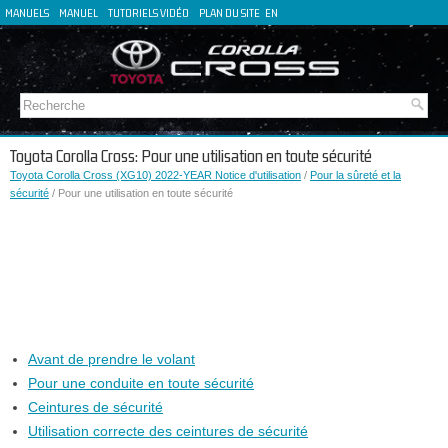
MANUELS
MANUEL
TUTORIELS VIDÉO
PLAN DU SITE
EN
DE
ES
IT
Toyota Corolla Cross: Pour une utilisation en toute sécurité
Toyota Corolla Cross (XG10) 2022-YEAR Notice d'utilisation
/
Pour la sûreté et la
sécurité
/ Pour une utilisation en toute sécurité
Avant de prendre le volant
Pour une conduite en toute sécurité
Ceintures de sécurité
Utilisation correcte des ceintures de sécurité