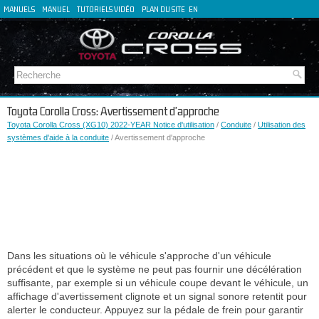
MANUELS
MANUEL
TUTORIELS VIDÉO
PLAN DU SITE
EN
DE
ES
IT
Toyota Corolla Cross: Avertissement d'approche
Toyota Corolla Cross (XG10) 2022-YEAR Notice d'utilisation
/
Conduite
/
Utilisation des
systèmes d'aide à la conduite
/ Avertissement d'approche
Dans les situations où le véhicule s'approche d'un véhicule
précédent et que le système ne peut pas fournir une décélération
suffisante, par exemple si un véhicule coupe devant le véhicule, un
affichage d'avertissement clignote et un signal sonore retentit pour
alerter le conducteur. Appuyez sur la pédale de frein pour garantir