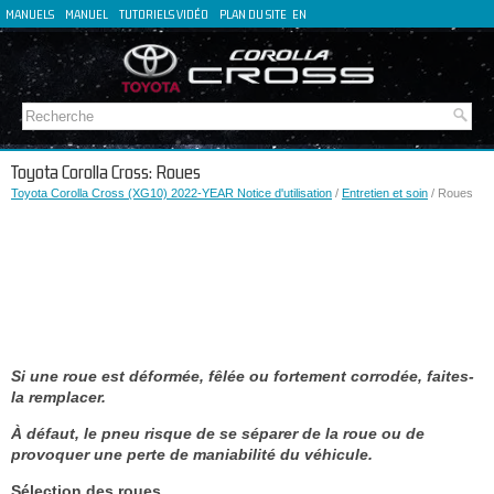
MANUELS
MANUEL
TUTORIELS VIDÉO
PLAN DU SITE
EN
DE
ES
IT
Toyota Corolla Cross: Roues
Toyota Corolla Cross (XG10) 2022-YEAR Notice d'utilisation
/
Entretien et soin
/ Roues
Si une roue est déformée, fêlée ou fortement corrodée, faites-
la remplacer.
À défaut, le pneu risque de se séparer de la roue ou de
provoquer une perte de maniabilité du véhicule.
Sélection des roues